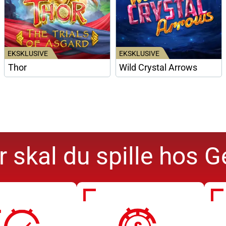
EKSKLUSIVE
EKSKLUSIVE
ower
Thor
Wild Crystal Arrows
r skal du spille hos G