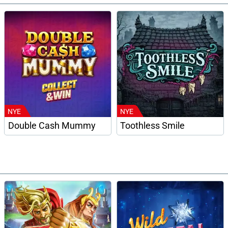
NYE
NYE
Double Cash Mummy
Toothless Smile