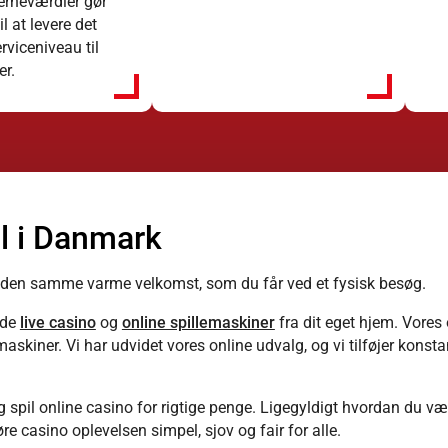
erneværdier gør
il at levere det
rviceniveau til
er.
il i Danmark
ig den samme varme velkomst, som du får ved et fysisk besøg.
yde
live casino
og
online spillemaskiner
fra dit eget hjem. Vores 
kiner. Vi har udvidet vores online udvalg, og vi tilføjer konstan
 spil online casino for rigtige penge. Ligegyldigt hvordan du væl
re casino oplevelsen simpel, sjov og fair for alle.