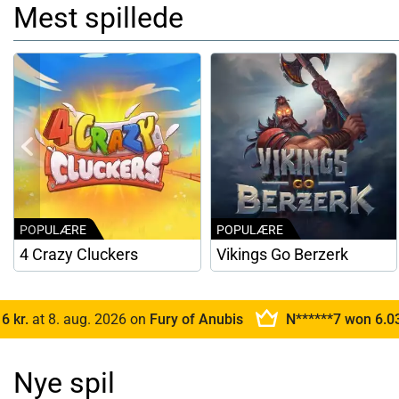
Mest spillede
POPULÆRE
POPULÆRE
4 Crazy Cluckers
Vikings Go Berzerk
y of Anubis
N******7
won
6.039 kr.
at
8. aug. 2026
on
Por
Nye spil