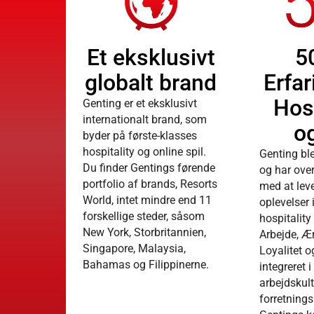
Et eksklusivt
5
globalt brand
Erfa
Hosp
Genting er et eksklusivt
internationalt brand, som
og
byder på første-klasses
hospitality og online spil.
Genting ble
Du finder Gentings førende
og har over
portfolio af brands, Resorts
med at lev
World, intet mindre end 11
oplevelser 
forskellige steder, såsom
hospitality
New York, Storbritannien,
Arbejde, Æ
Singapore, Malaysia,
Loyalitet o
Bahamas og Filippinerne.
integreret i
arbejdskul
forretning