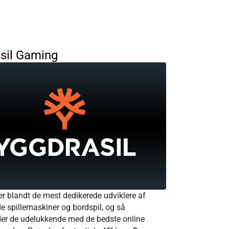
sil Gaming
er blandt de mest dedikerede udviklere af
 spillemaskiner og bordspil, og så
er de udelukkende med de bedste online