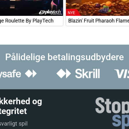
NYE
ge Roulette By PlayTech
Blazin' Fruit Pharaoh Flam
Pålidelige betalingsudbydere
kkerhed og
tegritet
varligt spil