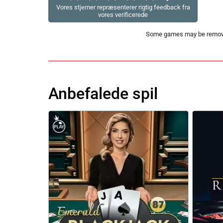
Vores stjerner repræsenterer rigtig feedback fra
vores verificerede
Some games may be removed 
Anbefalede spil