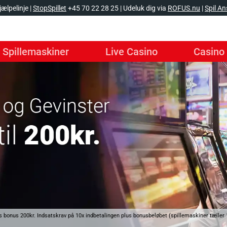
Spillemaskiner
Live Casino
Casino
 bonus 200kr. Indsatskrav på 10x indbetalingen plus bonusbeløbet (spillemaskiner tæller 10