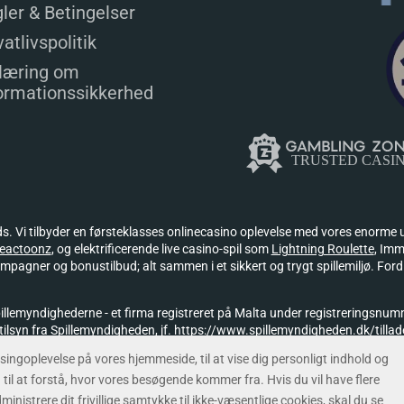
ler & Betingelser
vatlivspolitik
læring om
ormationssikkerhed
ds. Vi tilbyder en førsteklasses onlinecasino oplevelse med vores enorme
eactoonz
, og elektrificerende live casino-spil som
Lightning Roulette
, Imm
gner og bonustilbud; alt sammen i et sikkert og trygt spillemiljø. Fordi 