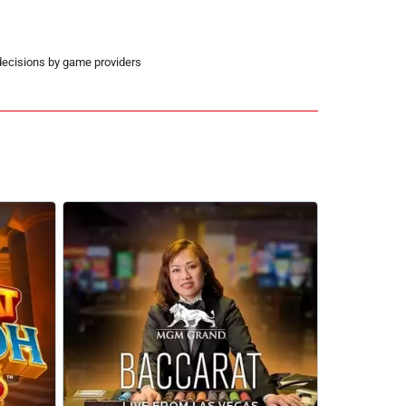
decisions by game providers