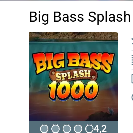
Big Bass Splash
4,2