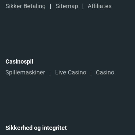
Sikker Betaling
Sitemap
Affiliates
Casinospil
Spillemaskiner
Live Casino
Casino
Sikkerhed og integritet