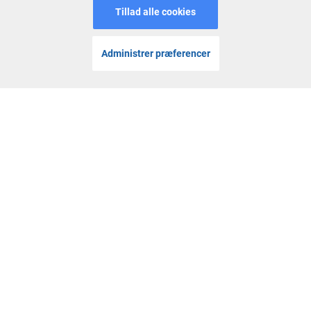
MENU
HJEM
LOGIN
JOIN
Spil for rigtige penge, hvor som helst
INSTALL
Genting Casino: Rigtige penge
V: 2.29.1 All rights reserved. January 2025.