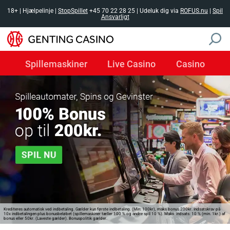
Spillemaskiner
Live Casino
Casino
Krediteres automatisk ved indbetaling. Gælder kun første indbetaling. (Min: 100kr), maks bonus 200kr. Indsatskrav på
10x indbetalingen plus bonusbeløbet (spillemaskiner tæller 100 % og andre spil 10 %). Maks. indsats: 10 % (min. 1kr.) af
bonus eller 50kr. (Laveste gælder). Bonuspolitik gælder.