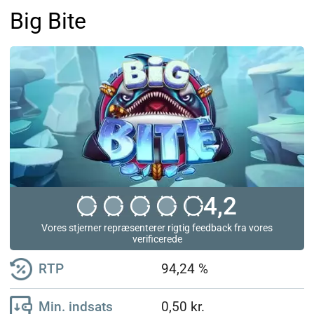
Big Bite
4,2
Vores stjerner repræsenterer rigtig feedback fra vores
verificerede
RTP
94,24 %
Min. indsats
0,50 kr.