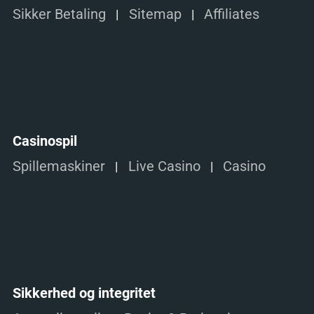
Sikker Betaling
Sitemap
Affiliates
Casinospil
Spillemaskiner
Live Casino
Casino
Sikkerhed og integritet