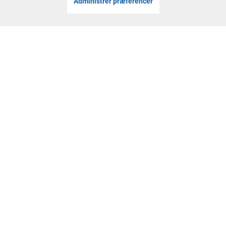
MENU
HJEM
LOGIN
JOIN
Spil for rigtige penge, hvor som helst
INSTALL
Genting Casino: Rigtige penge
V: 2.29.1 All rights reserved. January 2025.