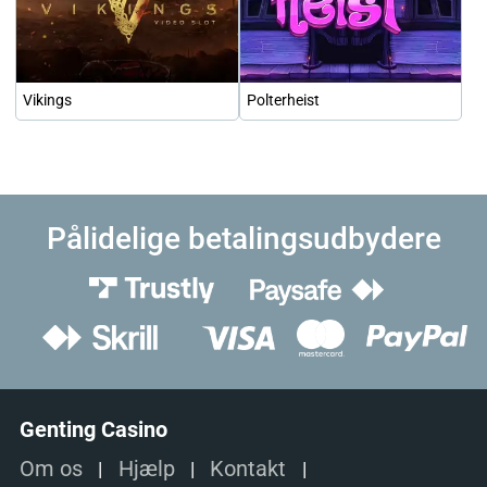
Vikings
Polterheist
Pålidelige betalingsudbydere
Genting Casino
Om os
Hjælp
Kontakt