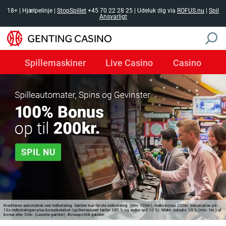
Spillemaskiner
Live Casino
Casino
Krediteres automatisk ved indbetaling. Gælder kun første indbetaling. (Min: 100kr), maks bonus 200kr. Indsatskrav på
10x indbetalingen plus bonusbeløbet (spillemaskiner tæller 100 % og andre spil 10 %). Maks. indsats: 10 % (min. 1kr.) af
bonus eller 50kr. (Laveste gælder). Bonuspolitik gælder.