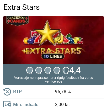
Extra Stars
4,4
Vores stjerner repræsenterer rigtig feedback fra vores
verificerede
RTP
95,78 %
Min. indsats
2,00 kr.