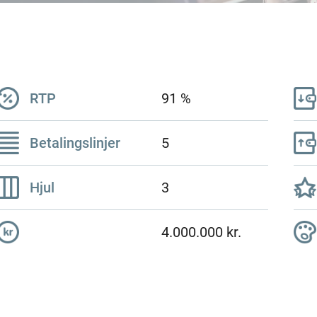
RTP
91 %
Betalingslinjer
5
Hjul
3
4.000.000 kr.