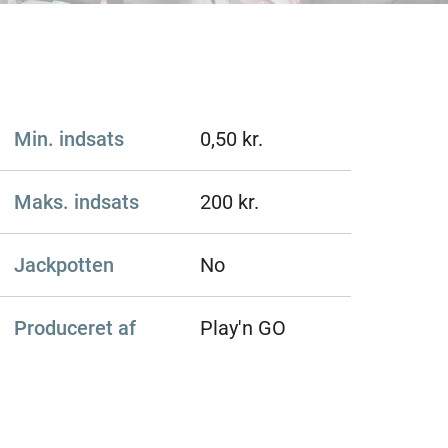
Min. indsats
0,50 kr.
Maks. indsats
200 kr.
Jackpotten
No
Produceret af
Play'n GO