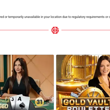
or temporarily unavailable in your location due to regulatory requirements or 