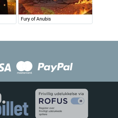
Fury of Anubis