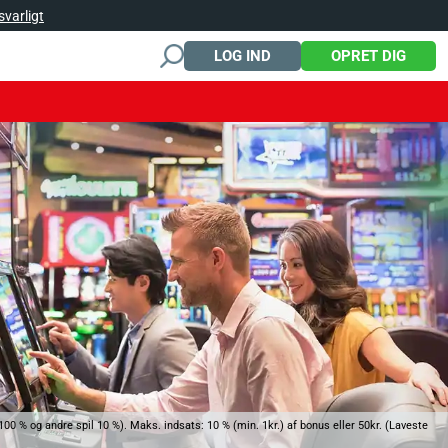
LOG IND
OPRET DIG
0 % og andre spil 10 %). Maks. indsats: 10 % (min. 1kr.) af bonus eller 50kr. (Laveste