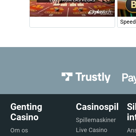
Speed 
Genting
Casinospil
Si
Casino
in
Spillemaskiner
Live Casino
Om os
Ans