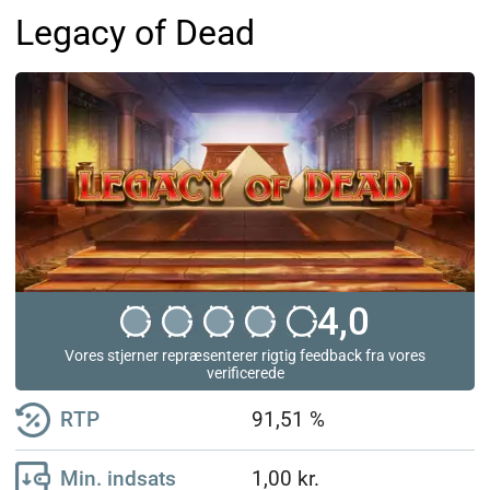
Legacy of Dead
4,0
Vores stjerner repræsenterer rigtig feedback fra vores
verificerede
RTP
91,51 %
Min. indsats
1,00 kr.