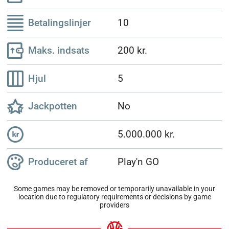
Betalingslinjer
10
Maks. indsats
200 kr.
Hjul
5
Jackpotten
No
5.000.000 kr.
Produceret af
Play'n GO
Some games may be removed or temporarily unavailable in your
location due to regulatory requirements or decisions by game
providers