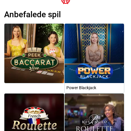
Anbefalede spil
Power Blackjack