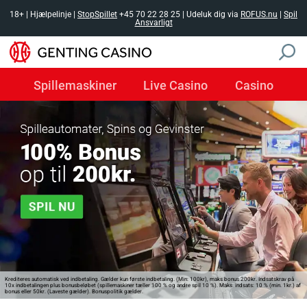
Spillemaskiner
Live Casino
Casino
Krediteres automatisk ved indbetaling. Gælder kun første indbetaling. (Min: 100kr), maks bonus 200kr. Indsatskrav på
10x indbetalingen plus bonusbeløbet (spillemaskiner tæller 100 % og andre spil 10 %). Maks. indsats: 10 % (min. 1kr.) af
bonus eller 50kr. (Laveste gælder). Bonuspolitik gælder.