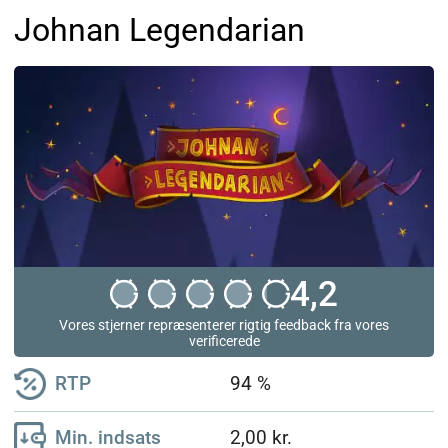
Johnan Legendarian
4,2
Vores stjerner repræsenterer rigtig feedback fra vores
verificerede
RTP
94 %
Min. indsats
2,00 kr.