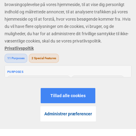
Velkommen til
Genting Casino
, et af de førende globale
casinobrands. Vi tilbyder en førsteklasses onlinecasino oplevelse
med vores enorme udvalg af
online spilleautomater
og
live casino-
spil
. Oplev alle tiders favoritspillemaskiner, inklusiv
Starburst
,
Book
of Dead
,
Cleopatra
,
Reactoonz
, og elektrificerende live casino-spil
som
Lightning Roulette
, Immersive Roulette, Dream Catcher, Crazy
Time, Infinite Blackjack, og mere! Nyd eksklusive kampagner og
bonustilbud; Nyd eksklusive kampagner og bonustilbud; alt
sammen i et sikkert og trygt spillemiljø. Fordi her hos Genting
Casino er kundeservice altid kernen i alt, hvad vi gør.
MENU
HJEM
LOGIN
JOIN