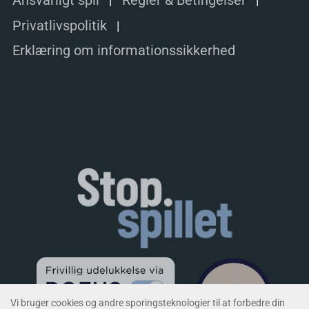
Ansvarligt spil
Regler & Betingelser
Privatlivspolitik
Erklæring om informationssikkerhed