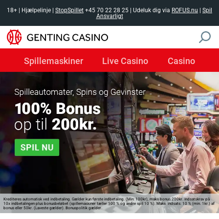
Spillemaskiner
Live Casino
Casino
Krediteres automatisk ved indbetaling. Gælder kun første indbetaling. (Min: 100kr), maks bonus 200kr. Indsatskrav på
10x indbetalingen plus bonusbeløbet (spillemaskiner tæller 100 % og andre spil 10 %). Maks. indsats: 10 % (min. 1kr.) af
bonus eller 50kr. (Laveste gælder). Bonuspolitik gælder.