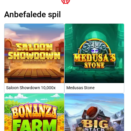
Anbefalede spil
Saloon Showdown 10,000x
Medusas Stone