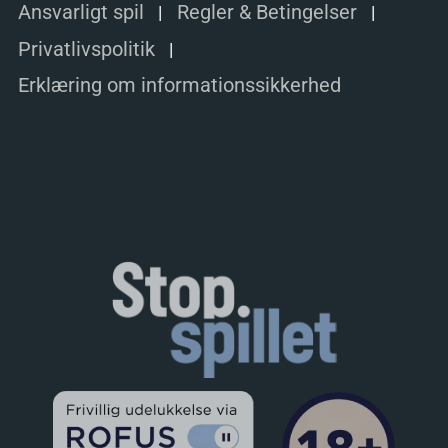
Ansvarligt spil
Regler & Betingelser
Privatlivspolitik
Erklæring om informationssikkerhed