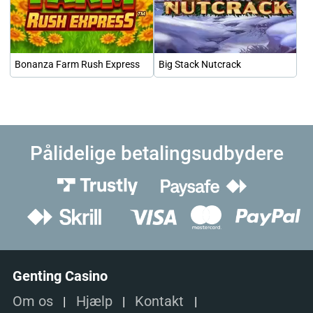
Bonanza Farm Rush Express
Big Stack Nutcrack
Pålidelige betalingsudbydere
Genting Casino
Om os
Hjælp
Kontakt