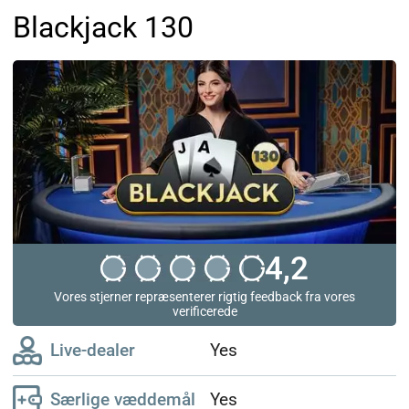
Blackjack 130
4,2
Vores stjerner repræsenterer rigtig feedback fra vores
verificerede
Live-dealer
Yes
Særlige væddemål
Yes