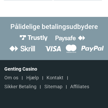
Pålidelige betalingsudbydere
Genting Casino
Om os
Hjælp
Kontakt
Sikker Betaling
Sitemap
Affiliates