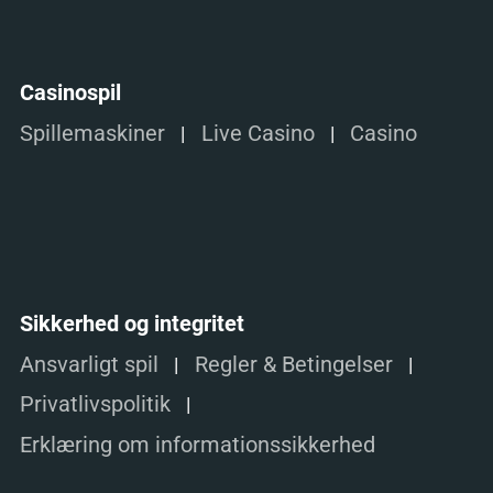
Casinospil
Spillemaskiner
Live Casino
Casino
Sikkerhed og integritet
Ansvarligt spil
Regler & Betingelser
Privatlivspolitik
Erklæring om informationssikkerhed