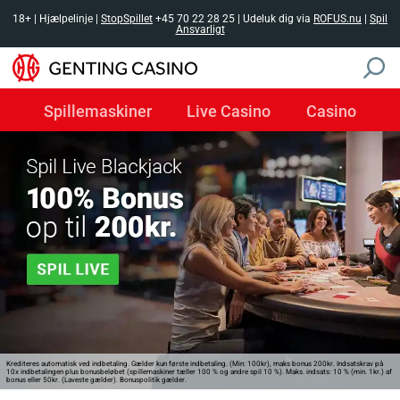
Spillemaskiner
Live Casino
Casino
Krediteres automatisk ved indbetaling. Gælder kun første indbetaling. (Min: 100kr), maks bonus 200kr. Indsatskrav på
10x indbetalingen plus bonusbeløbet (spillemaskiner tæller 100 % og andre spil 10 %). Maks. indsats: 10 % (min. 1kr.) af
bonus eller 50kr. (Laveste gælder). Bonuspolitik gælder.