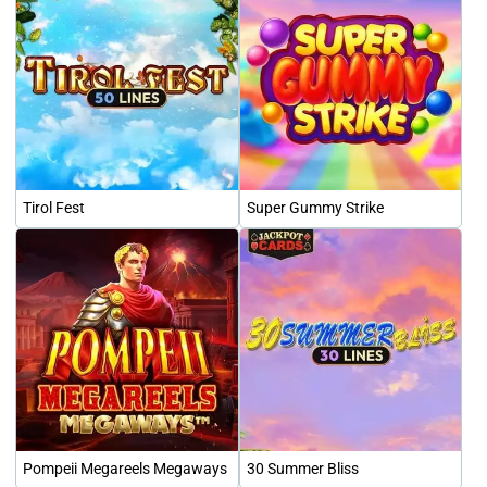
Tirol Fest
Super Gummy Strike
Pompeii Megareels Megaways
30 Summer Bliss