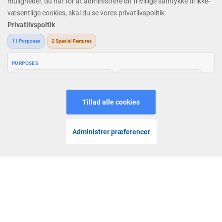
Velkommen til
Genting Casino
, et af de førende globale
casinobrands. Vi tilbyder en førsteklasses onlinecasino oplevelse
med vores enorme udvalg af
online spilleautomater
og
live casino-
spil
. Oplev alle tiders favoritspillemaskiner, inklusiv
Starburst
,
Book
of Dead
,
Cleopatra
,
Reactoonz
, og elektrificerende live casino-spil
som
Lightning Roulette
, Immersive Roulette, Dream Catcher, Crazy
Time, Infinite Blackjack, og mere! Nyd eksklusive kampagner og
bonustilbud; Nyd eksklusive kampagner og bonustilbud; alt
sammen i et sikkert og trygt spillemiljø. Fordi her hos Genting
Casino er kundeservice altid kernen i alt, hvad vi gør.
MENU
HJEM
LOGIN
JOIN
Spil for rigtige penge, hvor som helst
INSTALL
Genting Casino: Rigtige penge