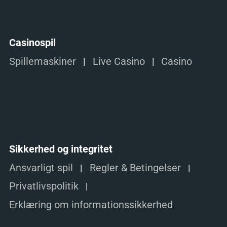
Casinospil
Spillemaskiner
Live Casino
Casino
Sikkerhed og integritet
Ansvarligt spil
Regler & Betingelser
Privatlivspolitik
Erklæring om informationssikkerhed