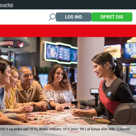
LOG IND
OPRET DIG
0 % og andre spil 10 %). Maks. indsats: 10 % (min. 1kr.) af bonus eller 50kr. (Laveste