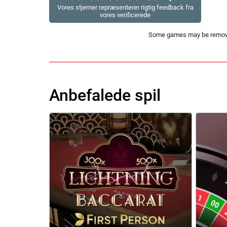
Vores stjerner repræsenterer rigtig feedback fra
vores verificerede
Some games may be removed 
Anbefalede spil