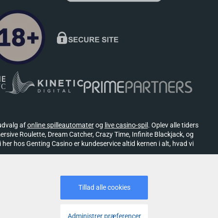
 udvalg af
online spilleautomater
og
live casino-spil
. Oplev alle tiders
ersive Roulette, Dream Catcher, Crazy Time, Infinite Blackjack, og
her hos Genting Casino er kundeservice altid kernen i alt, hvad vi