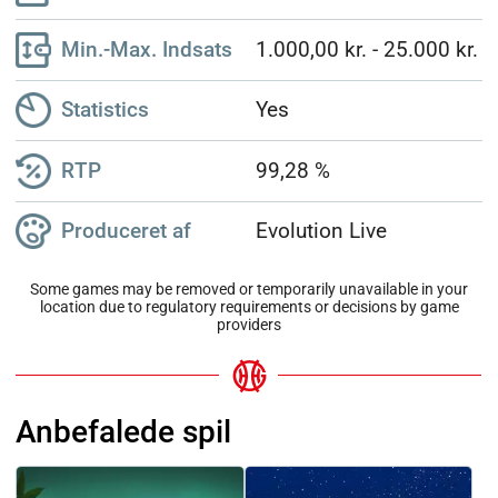
Min.-Max. Indsats
1.000,00 kr.
-
25.000 kr.
Statistics
Yes
RTP
99,28 %
Produceret af
Evolution Live
Some games may be removed or temporarily unavailable in your
location due to regulatory requirements or decisions by game
providers
Anbefalede spil