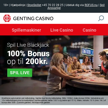
Spillemaskiner
Live Casino
Casino
Krediteres automatisk ved indbetaling. Gælder kun første indbetaling. (Min: 100kr), maks bonus 200kr. Indsatskrav på
10x indbetalingen plus bonusbeløbet (spillemaskiner tæller 100 % og andre spil 10 %). Maks. indsats: 10 % (min. 1kr.) af
bonus eller 50kr. (Laveste gælder). Bonuspolitik gælder.