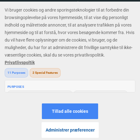
Velkommen til
Genting Casino
, et af de førende globale
casinobrands. Vi tilbyder en førsteklasses onlinecasino oplevelse
med vores enorme udvalg af
online spilleautomater
og
live casino-
spil
. Oplev alle tiders favoritspillemaskiner, inklusiv
Starburst
,
Book
of Dead
,
Cleopatra
,
Reactoonz
, og elektrificerende live casino-spil
som
Lightning Roulette
, Immersive Roulette, Dream Catcher, Crazy
Time, Infinite Blackjack, og mere! Nyd eksklusive kampagner og
bonustilbud; Nyd eksklusive kampagner og bonustilbud; alt
sammen i et sikkert og trygt spillemiljø. Fordi her hos Genting
Casino er kundeservice altid kernen i alt, hvad vi gør.