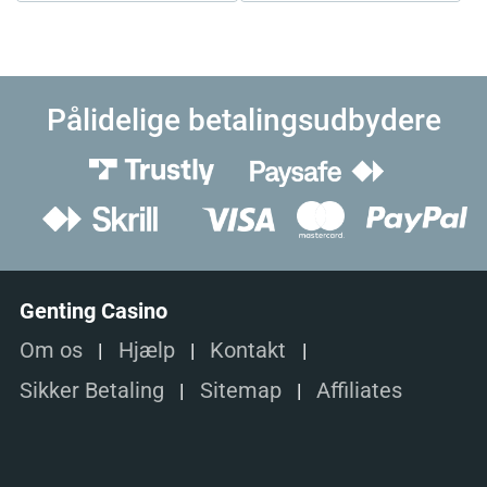
Pålidelige betalingsudbydere
Genting Casino
Om os
Hjælp
Kontakt
Sikker Betaling
Sitemap
Affiliates