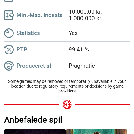
10.000,00 kr.
-
Min.-Max. Indsats
1.000.000 kr.
Statistics
Yes
RTP
99,41 %
Produceret af
Pragmatic
Some games may be removed or temporarily unavailable in your
location due to regulatory requirements or decisions by game
providers
Anbefalede spil