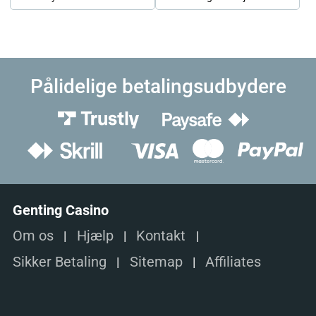
Pålidelige betalingsudbydere
Genting Casino
Om os
Hjælp
Kontakt
Sikker Betaling
Sitemap
Affiliates