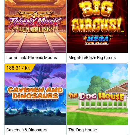
Lunar Link: Phoenix Moons
MegaFireBlaze Big Circus
188.317 kr.
Cavemen & Dinosaurs
The Dog House