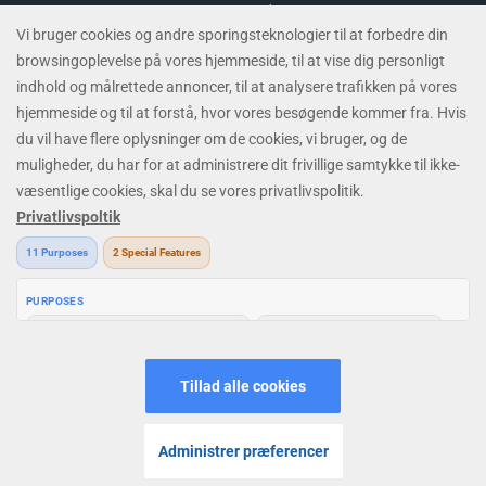
Velkommen til
Genting Casino
, et af de førende globale
casinobrands. Vi tilbyder en førsteklasses onlinecasino oplevelse
med vores enorme udvalg af
online spilleautomater
og
live casino-
spil
. Oplev alle tiders favoritspillemaskiner, inklusiv
Starburst
,
Book
of Dead
,
Cleopatra
,
Reactoonz
, og elektrificerende live casino-spil
som
Lightning Roulette
, Immersive Roulette, Dream Catcher, Crazy
Time, Infinite Blackjack, og mere! Nyd eksklusive kampagner og
bonustilbud; Nyd eksklusive kampagner og bonustilbud; alt
sammen i et sikkert og trygt spillemiljø. Fordi her hos Genting
Casino er kundeservice altid kernen i alt, hvad vi gør.