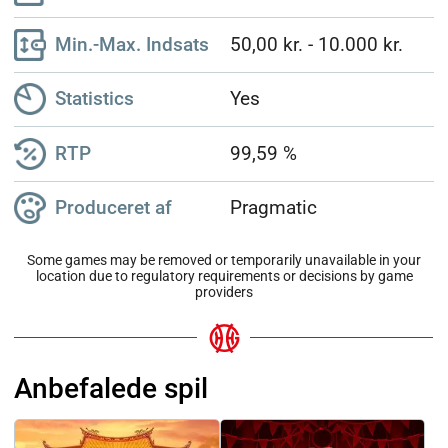
Min.-Max. Indsats
50,00 kr.
-
10.000 kr.
Statistics
Yes
RTP
99,59 %
Produceret af
Pragmatic
Some games may be removed or temporarily unavailable in your
location due to regulatory requirements or decisions by game
providers
Anbefalede spil