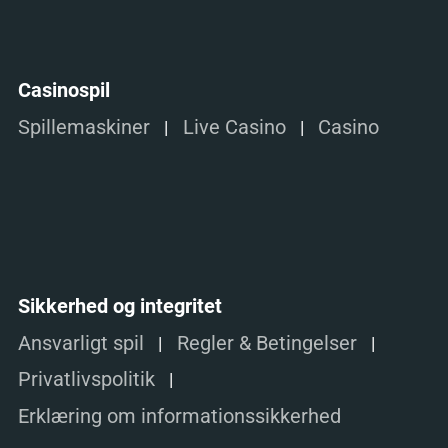
Casinospil
Spillemaskiner
Live Casino
Casino
Sikkerhed og integritet
Ansvarligt spil
Regler & Betingelser
Privatlivspolitik
Erklæring om informationssikkerhed