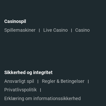
Casinospil
Spillemaskiner
Live Casino
Casino
Sikkerhed og integritet
Ansvarligt spil
Regler & Betingelser
Privatlivspolitik
Erklæring om informationssikkerhed