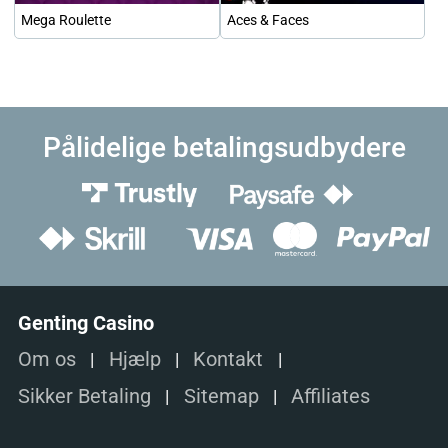
Mega Roulette
Aces & Faces
Pålidelige betalingsudbydere
Genting Casino
Om os
Hjælp
Kontakt
Sikker Betaling
Sitemap
Affiliates