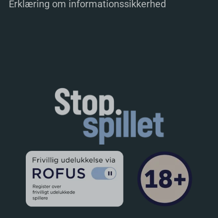
Erklæring om informationssikkerhed