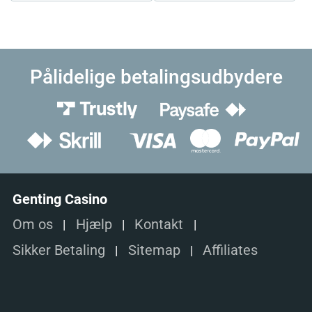
Pålidelige betalingsudbydere
Genting Casino
Om os
Hjælp
Kontakt
Sikker Betaling
Sitemap
Affiliates