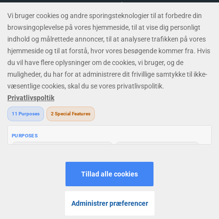
Velkommen til
Genting Casino
, et af de førende globale
casinobrands. Vi tilbyder en førsteklasses onlinecasino oplevelse
med vores enorme udvalg af
online spilleautomater
og
live casino-
spil
. Oplev alle tiders favoritspillemaskiner, inklusiv
Starburst
,
Book
of Dead
,
Cleopatra
,
Reactoonz
, og elektrificerende live casino-spil
som
Lightning Roulette
, Immersive Roulette, Dream Catcher, Crazy
Time, Infinite Blackjack, og mere! Nyd eksklusive kampagner og
bonustilbud; Nyd eksklusive kampagner og bonustilbud; alt
sammen i et sikkert og trygt spillemiljø. Fordi her hos Genting
Casino er kundeservice altid kernen i alt, hvad vi gør.