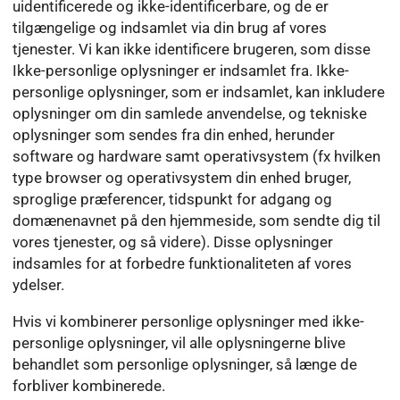
uidentificerede og ikke-identificerbare, og de er
tilgængelige og indsamlet via din brug af vores
tjenester. Vi kan ikke identificere brugeren, som disse
Ikke-personlige oplysninger er indsamlet fra. Ikke-
personlige oplysninger, som er indsamlet, kan inkludere
oplysninger om din samlede anvendelse, og tekniske
oplysninger som sendes fra din enhed, herunder
software og hardware samt operativsystem (fx hvilken
type browser og operativsystem din enhed bruger,
sproglige præferencer, tidspunkt for adgang og
domænenavnet på den hjemmeside, som sendte dig til
vores tjenester, og så videre). Disse oplysninger
indsamles for at forbedre funktionaliteten af vores
ydelser.
Hvis vi kombinerer personlige oplysninger med ikke-
personlige oplysninger, vil alle oplysningerne blive
behandlet som personlige oplysninger, så længe de
forbliver kombinerede.