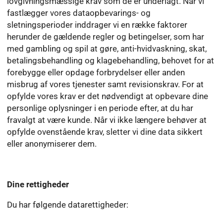
lovgivningsmæssige krav som de er underlagt. Når vi
fastlægger vores dataopbevarings- og
sletningsperioder inddrager vi en række faktorer
herunder de gældende regler og betingelser, som har
med gambling og spil at gøre, anti-hvidvaskning, skat,
betalingsbehandling og klagebehandling, behovet for at
forebygge eller opdage forbrydelser eller anden
misbrug af vores tjenester samt revisionskrav. For at
opfylde vores krav er det nødvendigt at opbevare dine
personlige oplysninger i en periode efter, at du har
fravalgt at være kunde. Når vi ikke længere behøver at
opfylde ovenstående krav, sletter vi dine data sikkert
eller anonymiserer dem.
Dine rettigheder
Du har følgende datarettigheder: