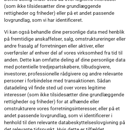
(som ikke tilsidesætter dine grundlæggende
rettigheder og friheder) eller på et andet passende
lovgrundlag, som vi har identificeret.
Vi kan også behandle dine personlige data med henblik
på fremtidige anskaffelser, salg, omstruktureringer eller
andre frasalg af forretningen eller aktiver, eller
overførsler af enhver del af vores virksomhed fra tid til
anden. Dette kan omfatte deling af dine personlige data
med potentielle tredjepartskøbere, tilbudsgivere,
investorer, professionelle rådgivere og andre relevante
personer i forbindelse med transaktionen. Sådan
datadeling vil finde sted ud over vores legitime
interesser (som ikke tilsidesætter dine grundlæggende
rettigheder og friheder) for at afhænde eller
omstrukturere vores forretningsinteresser, eller på et
andet passende lovgrundlag, som vi identificerer i
henhold til den relevante databeskyttelseslovgivning på
det relevante tidspunkt. Hvis dette er tilfældet,