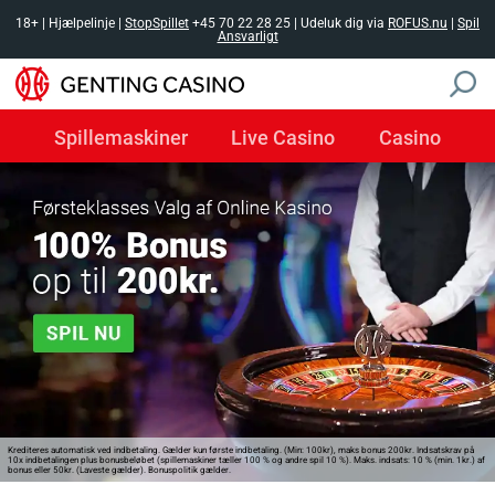
Spillemaskiner
Live Casino
Casino
Krediteres automatisk ved indbetaling. Gælder kun første indbetaling. (Min: 100kr), maks bonus 200kr. Indsatskrav på
10x indbetalingen plus bonusbeløbet (spillemaskiner tæller 100 % og andre spil 10 %). Maks. indsats: 10 % (min. 1kr.) af
bonus eller 50kr. (Laveste gælder). Bonuspolitik gælder.