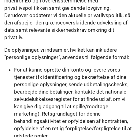
indenfor EU og i overensstemmelse med
privatlivspolitikken samt gældende lovgivning.
Derudover opdaterer vi den aktuelle privatlivspolitik, så
den afspejler den grænseoverskridende udveksling af
data samt relevante sikkerhedskrav omkring dit
privatliv.
De oplysninger, vi indsamler, hvilket kan inkludere
"personlige oplysninger", anvendes til følgende formål:
For at kunne oprette din konto og levere vores
tjenester (fx identificering og bekræftelse af dine
personlige oplysninger, sende udbetalingschecks,
bearbejde dine betalinger, kontakte det nationale
selvudelukkelsesregister for at finde ud af, om vi
kan give dig adgang til at spille/modtage
marketing). Retsgrundlaget for denne
behandlingsaktivitet er opfyldelsen af kontrakten,
opfyldelse af en retlig forpligtelse/forpligtelse til at
udstede regler.