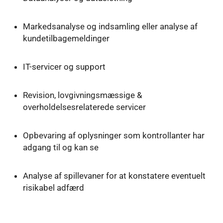
Markedsanalyse og indsamling eller analyse af
kundetilbagemeldinger
IT-servicer og support
Revision, lovgivningsmæssige &
overholdelsesrelaterede servicer
Opbevaring af oplysninger som kontrollanter har
adgang til og kan se
Analyse af spillevaner for at konstatere eventuelt
risikabel adfærd