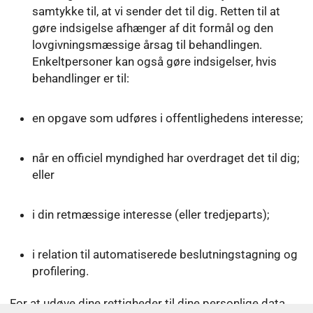
samtykke til, at vi sender det til dig. Retten til at
gøre indsigelse afhænger af dit formål og den
lovgivningsmæssige årsag til behandlingen.
Enkeltpersoner kan også gøre indsigelser, hvis
behandlinger er til:
en opgave som udføres i offentlighedens interesse;
når en officiel myndighed har overdraget det til dig;
eller
i din retmæssige interesse (eller tredjeparts);
i relation til automatiserede beslutningstagning og
profilering.
For at udøve dine rettigheder til dine personlige data