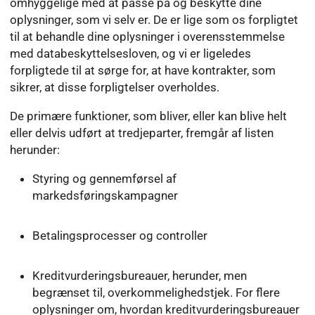
omhyggelige med at passe på og beskytte dine
oplysninger, som vi selv er. De er lige som os forpligtet
til at behandle dine oplysninger i overensstemmelse
med databeskyttelsesloven, og vi er ligeledes
forpligtede til at sørge for, at have kontrakter, som
sikrer, at disse forpligtelser overholdes.
De primære funktioner, som bliver, eller kan blive helt
eller delvis udført at tredjeparter, fremgår af listen
herunder:
Styring og gennemførsel af
markedsføringskampagner
Betalingsprocesser og controller
Kreditvurderingsbureauer, herunder, men
begrænset til, overkommelighedstjek. For flere
oplysninger om, hvordan kreditvurderingsbureauer