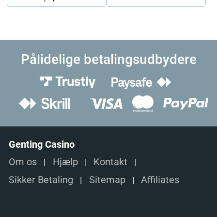
Pålidelige betalingsudbydere
Genting Casino
Om os
Hjælp
Kontakt
Sikker Betaling
Sitemap
Affiliates