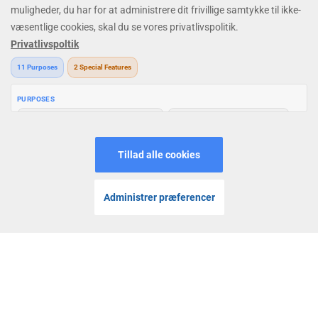
Velkommen til
Genting Casino
, et af de førende globale
casinobrands. Vi tilbyder en førsteklasses onlinecasino oplevelse
med vores enorme udvalg af
online spilleautomater
og
live casino-
spil
. Oplev alle tiders favoritspillemaskiner, inklusiv
Starburst
,
Book
of Dead
,
Cleopatra
,
Reactoonz
, og elektrificerende live casino-spil
som
Lightning Roulette
, Immersive Roulette, Dream Catcher, Crazy
Time, Infinite Blackjack, og mere! Nyd eksklusive kampagner og
bonustilbud; Nyd eksklusive kampagner og bonustilbud; alt
sammen i et sikkert og trygt spillemiljø. Fordi her hos Genting
Casino er kundeservice altid kernen i alt, hvad vi gør.
MENU
HJEM
LOGIN
JOIN
Spil for rigtige penge, hvor som helst
INSTALL
Genting Casino: Rigtige penge