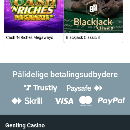
Cash 'N Riches Megaways
Blackjack Classic 8
Pålidelige betalingsudbydere
Genting Casino