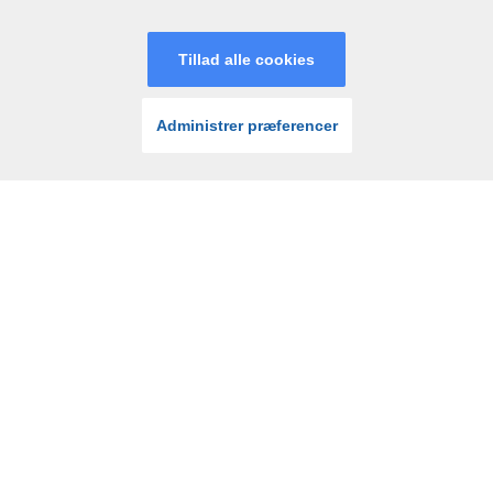
sammen i et sikkert og trygt spillemiljø. Fordi her hos Genting
Casino er kundeservice altid kernen i alt, hvad vi gør.
MENU
HJEM
LOGIN
JOIN
Spil for rigtige penge, hvor som helst
INSTALL
Genting Casino: Rigtige penge
V: 2.30.0 All rights reserved. January 2025.