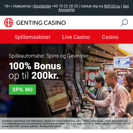
Spillemaskiner
Live Casino
Casino
Krediteres automatisk ved indbetaling. Gælder kun første indbetaling. (Min: 100kr), maks bonus 200kr. Indsatskrav på
10x indbetalingen plus bonusbeløbet (spillemaskiner tæller 100 % og andre spil 10 %). Maks. indsats: 10 % (min. 1kr.) af
bonus eller 50kr. (Laveste gælder). Bonuspolitik gælder.